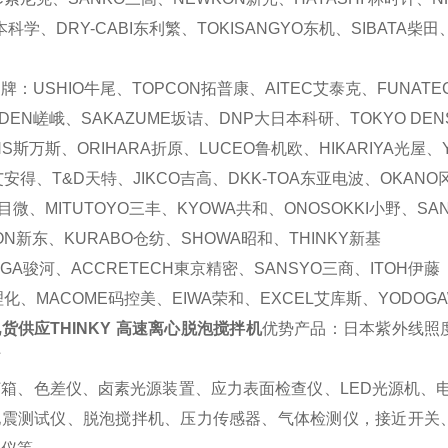
本科学、DRY-CABI东利繁、TOKISANGYO东机、SIBATA柴田
牌：USHIO牛尾、TOPCON拓普康、AITEC艾泰克、FUNAT
ADEN嵯峨、SAKAZUME坂诘、DNP大日本科研、TOKYO DEN
ANS斯万斯、ORIHARA折原、LUCEO鲁机欧、HIKARIYA光屋
艾安得、T&D天特、JIKCO吉高、DKK-TOA东亚电波、OKANO
艾目微、MITUTOYO三丰、KYOWA共和、ONOSOKKI小野、SA
DON新东、KURABO仓纺、SHOWA昭和、THINKY新基
UGA骏河、ACCRETECH東京精密、SANSYO三商、ITOH伊藤
理化、MACOME码控美、EIWA荣和、EXCEL艾库斯、YODOG
货供应THINKY 高速离心脱泡搅拌机
优势产品：日本紫外线照
灯
灯箱、色差仪、卤素光源装置、应力表面检查仪、LED光源机、
地震测试仪、脱泡搅拌机、压力传感器、气体检测仪，接近开关