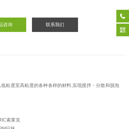
品咨询
联系我们
心力,对从低粘度至高粘度的各种各样的材料,实现搅拌・分散和脱泡
RIC索莱克
NPM日脉