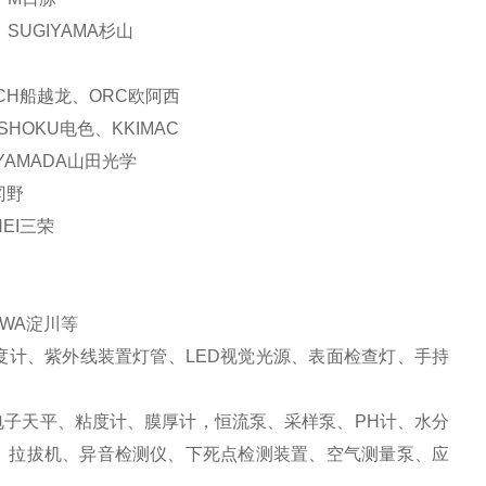
、SUGIYAMA杉山
ECH船越龙、ORC欧阿西
SHOKU电色、KKIMAC
、YAMADA山田光学
冈野
NEI三荣
AWA淀川等
度计、紫外线装置灯管、LED视觉光源、表面检查灯、手持
电子天平、粘度计、膜厚计，恒流泵、采样泵、PH计、水分
、拉拔机、异音检测仪、下死点检测装置、空气测量泵、应