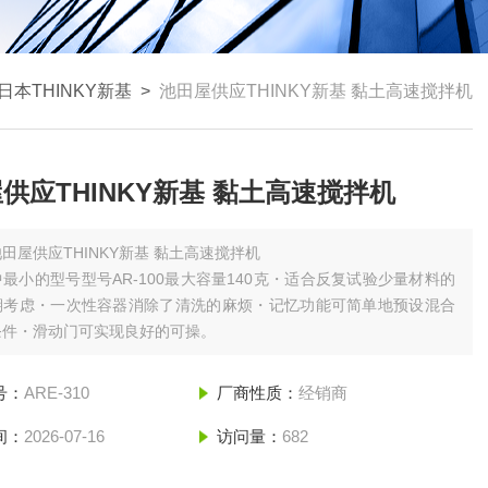
日本THINKY新基
>
池田屋供应THINKY新基 黏土高速搅拌机
供应THINKY新基 黏土高速搅拌机
田屋供应THINKY新基 黏土高速搅拌机
最小的型号型号AR-100最大容量140克・适合反复试验少量材料的
期考虑・一次性容器消除了清洗的麻烦・记忆功能可简单地预设混合
条件・滑动门可实现良好的可操。
号：
ARE-310
厂商性质：
经销商
间：
2026-07-16
访问量：
682