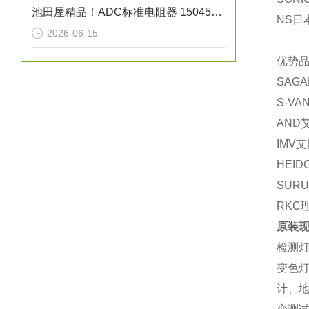
池田屋精品！ADC标准电阻器 15045系列 参数介绍
NS日
2026-06-15
优势品
SAG
S-V
AND
IMV
HEI
SUR
RKC
原装现
检测
变色
计、