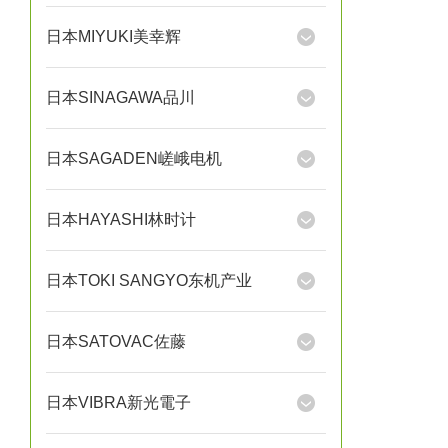
日本MIYUKI美幸辉
日本SINAGAWA品川
日本SAGADEN嵯峨电机
日本HAYASHI林时计
日本TOKI SANGYO东机产业
日本SATOVAC佐藤
日本VIBRA新光電子