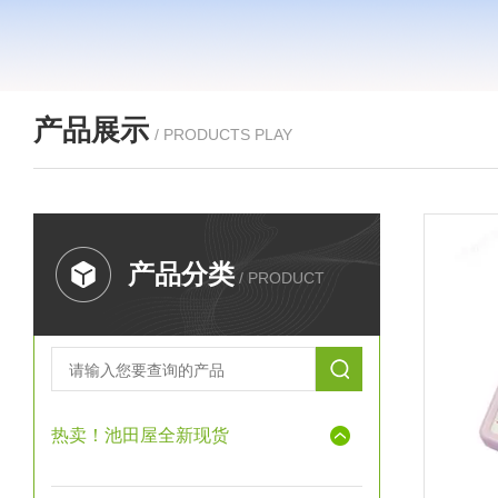
产品展示
/ PRODUCTS PLAY
产品分类
/ PRODUCT
热卖！池田屋全新现货