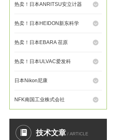
热卖！日本ANRITSU安立计器
热卖！日本HEIDON新东科学
热卖！日本EBARA 荏原
热卖！日本ULVAC爱发科
日本Nikon尼康
NFK南国工业株式会社
技术文章
/ ARTICLE