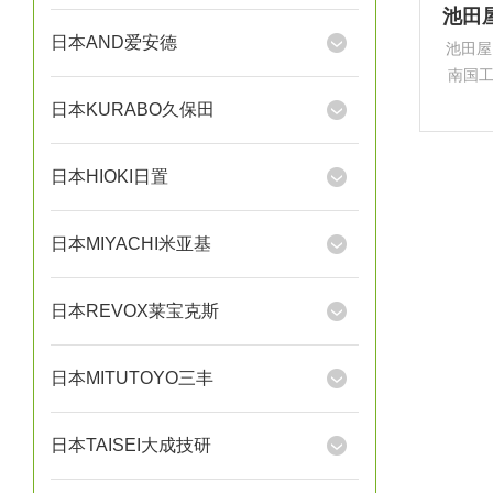
日本AND爱安德
池田屋NFK
南国
真空
日本KURABO久保田
性软管
横向
日本HIOKI日置
日本MIYACHI米亚基
日本REVOX莱宝克斯
日本MITUTOYO三丰
日本TAISEI大成技研