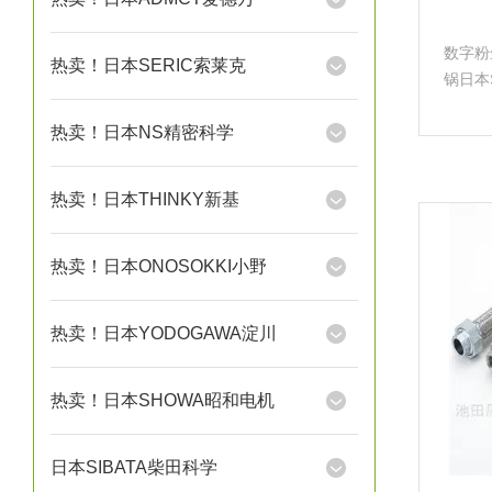
数字粉
热卖！日本SERIC索莱克
锅日本
本百
热卖！日本NS精密科学
热卖！日本THINKY新基
热卖！日本ONOSOKKI小野
热卖！日本YODOGAWA淀川
热卖！日本SHOWA昭和电机
日本SIBATA柴田科学