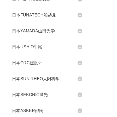
日本FUNATECH船越龙
日本YAMADA山田光学
日本USHIO牛尾
日本ORC照度计
日本SUN RHEO太阳科学
日本SEKONIC世光
日本ASKER邵氏