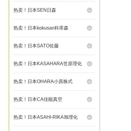
热卖！日本SEN日森
热卖！日本kokusan科库森
热卖！日本SATO佐藤
热卖！日本KASAHARA笠原理化
热卖！日本OHARA小原株式
热卖！日本CA佳能真空
热卖！日本ASAHI-RIKA旭理化