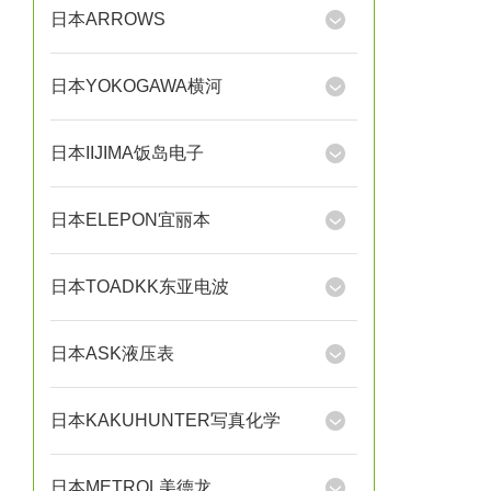
日本ARROWS
日本YOKOGAWA横河
日本IIJIMA饭岛电子
日本ELEPON宜丽本
日本TOADKK东亚电波
日本ASK液压表
日本KAKUHUNTER写真化学
日本METROL美德龙