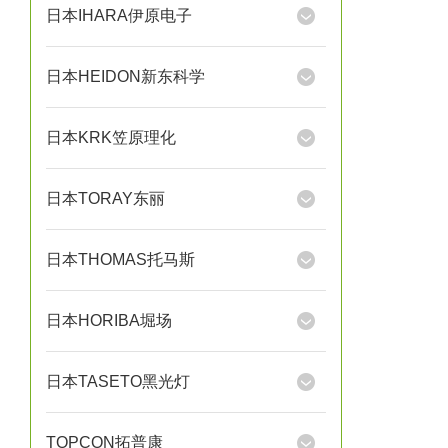
日本IHARA伊原电子
日本HEIDON新东科学
日本KRK笠原理化
日本TORAY东丽
日本THOMAS托马斯
日本HORIBA堀场
日本TASETO黑光灯
TOPCON拓普康