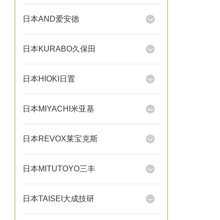
日本AND爱安德
日本KURABO久保田
日本HIOKI日置
日本MIYACHI米亚基
日本REVOX莱宝克斯
日本MITUTOYO三丰
日本TAISEI大成技研