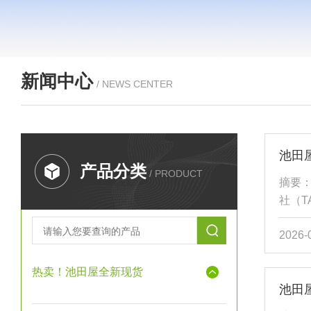
新闻中心
/ NEWS CENTER
产品分类
/ PRODUCT
摘要
社（T
为紧
2026-
制应用
H级（
热卖！池田屋全新现货
50°
池田
型号
制解