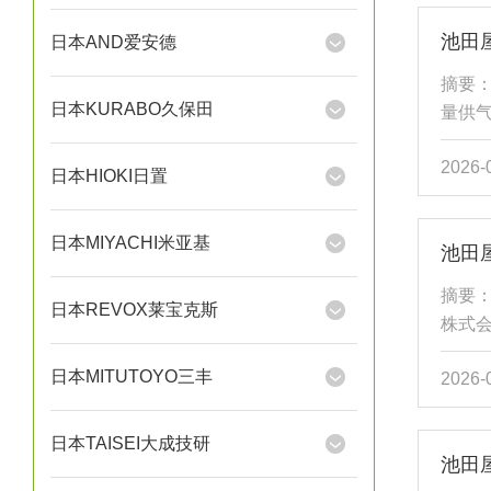
件（阀
日本AND爱安德
封材质
结构
摘要
护应用
日本KURABO久保田
量供
备是
2026-
本AN
日本HIOKI日置
压机，
心，采
日本MIYACHI米亚基
池田屋
及电
工业
摘要：
日本REVOX莱宝克斯
具与喷
株式会
通切换
日本MITUTOYO三丰
2026-
紧凑，
压力-
截面积
日本TAISEI大成技研
量流