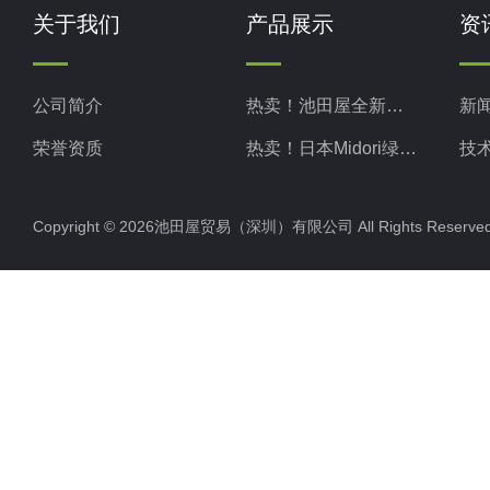
关于我们
产品展示
资
公司简介
热卖！池田屋全新现货
新
荣誉资质
热卖！日本Midori绿安全
技
热卖！日本Midori绿测器
Copyright © 2026池田屋贸易（深圳）有限公司 All Rights Rese
热卖！日本Kotohira琴平
热卖！日本TAKASAGO高砂
热卖！日本MATSUO松尾
热卖！日本KIKUSUI菊水
热卖！日本NARISHIGE成茂
热卖！日本ADMCT爱德万
热卖！日本SERIC索莱克