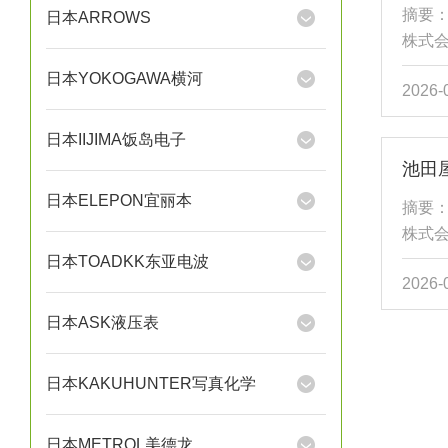
供便
摘要：
日本ARROWS
动系统
株式会
件采用
日本YOKOGAWA横河
2026-
橡胶
金属
日本IIJIMA饭岛电子
定爪机
度0至
半导
日本ELEPON宜丽本
摘要：
控制应
株式会
采用耐
日本TOADKK东亚电波
2026-
胶采
属材
日本ASK液压表
爪机构
至60
日本KAKUHUNTER写真化学
体、
计，为
日本METROL美德龙