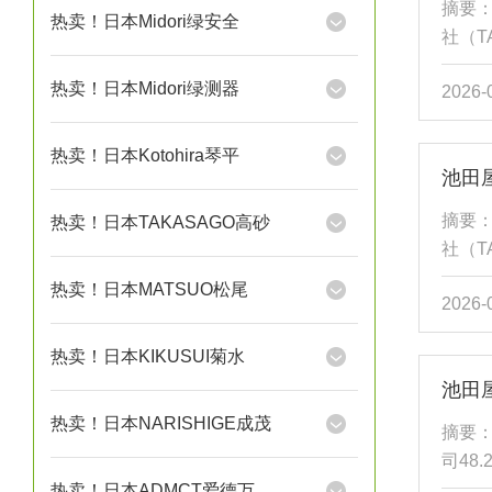
摘要
热卖！日本Midori绿安全
通信等
社（T
型光
热卖！日本Midori绿测器
2026-
用。产
流率1
（15
热卖！日本Kotohira琴平
池田
耐久性
型光
摘要
热卖！日本TAKASAGO高砂
案。正
社（T
中较
热卖！日本MATSUO松尾
2026-
出光
品工作
热卖！日本KIKUSUI菊水
上，响
（12
备提
热卖！日本NARISHIGE成茂
摘要：
医疗设
司48
品采
热卖！日本ADMCT爱德万