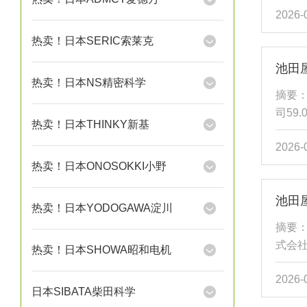
2026-
视位置
率低于1
热卖！日本SERIC索莱克
F（公
高烘烤
热卖！日本NS精密科学
化隔
摘要：
全金属.
司59
热卖！日本THINKY新基
GE
2026-
术，配
热卖！日本ONOSOKKI小野
精确控制
500
泄漏率
热卖！日本YODOGAWA淀川
CF-
摘要
远程自动
式会社
热卖！日本SHOWA昭和电机
产品
2026-
盖15
日本SIBATA柴田科学
适用压