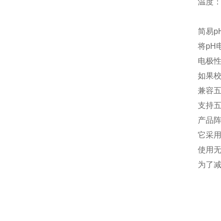
温度： 
简易p
将pH
电极
如果校
兼容
支持五种
产品阵
它采
使用
为了