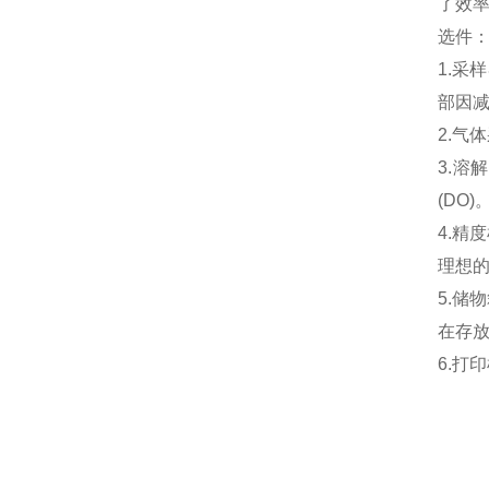
了效率
选件
1.采
部因
2.气
3.溶
(DO
4.精
理想
5.储
在存
6.打印