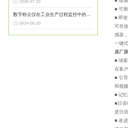
■ 现
2026-07-20
■ 可
数字粉尘仪在工业生产过程监控中的应用
■ 即
2024-05-20
可存放
感器，
一键式
原厂原
■ 堵
在客户
■ 引
和视
■ 记
■日语
是日
■ 