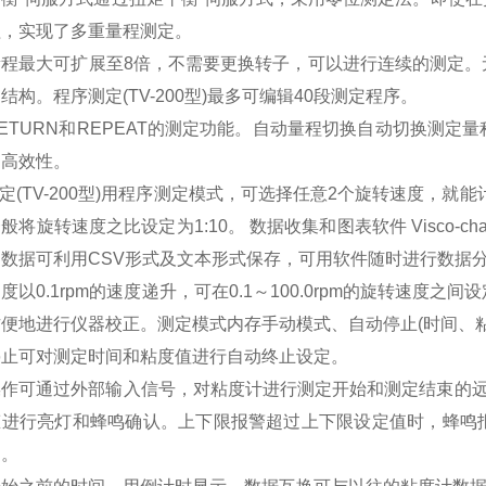
程，实现了多重量程测定。
量程最大可扩展至8倍，不需要更换转子，可以进行连续的测定。
结构。程序测定(TV-200型)最多可编辑40段测定程序。
ETURN和REPEAT的测定功能。自动量程切换自动切换测
的高效性。
测定(TV-200型)用程序测定模式，可选择任意2个旋转速度，就
般将旋转速度之比设定为1:10。 数据收集和图表软件 Visco
数据可利用CSV形式及文本形式保存，可用软件随时进行数据
度以0.1rpm的速度递升，可在0.1～100.0rpm的旋转速
便地进行仪器校正。测定模式内存手动模式、自动停止(时间、粘
停止可对测定时间和粘度值进行自动终止设定。
操作可通过外部输入信号，对粘度计进行测定开始和测定结束的远
态进行亮灯和蜂鸣确认。上下限报警超过上下限设定值时，蜂鸣
定。