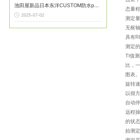
池田屋新品日本东洋CUSTOM防水pH计PH-6011
态量
2025-07-02
测定
无枢轴
具有R
测定
TI值
比，一
图表。
旋转速
以很方
自动
远程
的状
始测