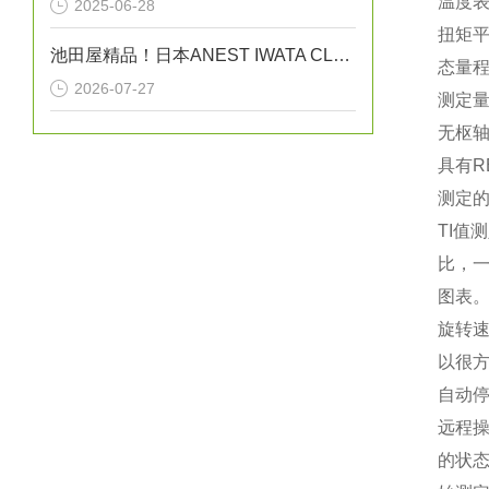
温度
2025-06-28
扭矩
池田屋精品！日本ANEST IWATA CLBS55E-30增压压缩机
态量
2026-07-27
测定
无枢轴
具有R
测定
TI值
比，一
图表。
旋转速
以很方
自动
远程
的状