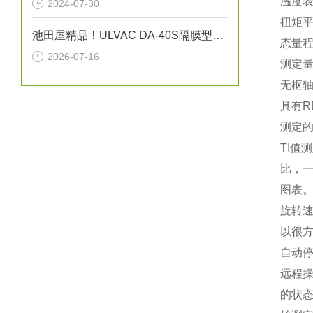
温度
2024-07-30
扭矩
池田屋精品！ULVAC DA-40S隔膜型干式真空泵
态量
2026-07-16
测定
无枢轴
具有R
测定
TI值
比，一
图表。
旋转速
以很方
自动
远程
的状