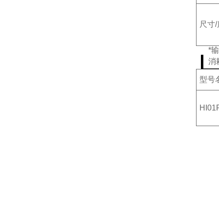
尺寸
*
消
型号
HI01