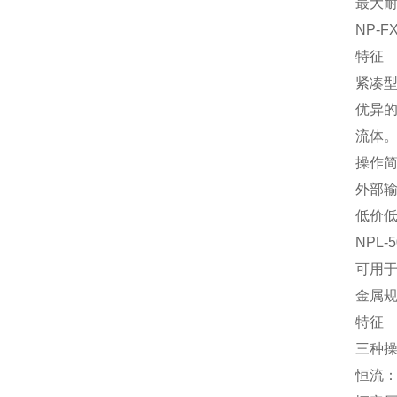
最大耐
NP-FX
特征
紧凑
优异
流体
操作
外部输
低价
NPL-5
可用
金属
特征
三种
恒流