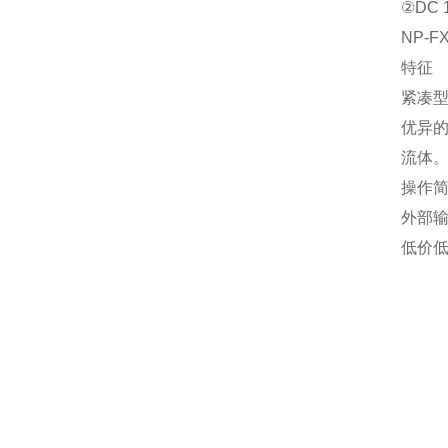
②DC 
NP-FX
特征
紧凑
优异
流体
操作
外部输
低价