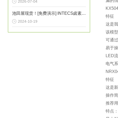
漏的
2026-07-04
KX50
池田屋现货！[免费演示] INTECS卤素灯UIH-3D灰尘照射检测灯
特征
2024-10-19
这是
该模
可通过
易于
LE
电气
NRX0
特征
这是新
操作
推荐
特点：