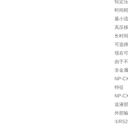
恒定
时间程
最小流
高压移
长时间
可选择
现在
由于
非金
NP-C
特征
NP-
送液
外部
①RS2