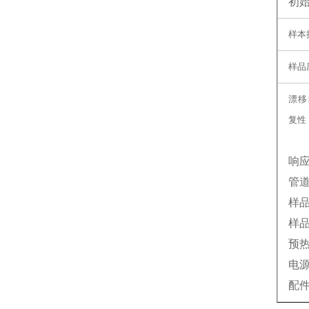
初
样本
样品
漂移
复性
响
管
样
样
预
电
配