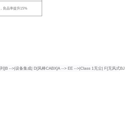
，良品率提升15%
]B -->|设备集成| D[风棒CABX]A --> EE -->|Class 1无尘| F[无风式BJS]