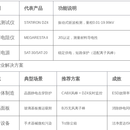
别
代表产品
功能说明
电测试仪
STATIRON DZ4
振动式斩波检测，量程0.01-19.99kV
面电阻仪
MEGARESTA II
JIS认证，测量材料导电性
压电源
SAT-30/SAT-20
稳定供电，短路保护（适配离子风棒）
行业解决方案
域
典型场景
推荐方案
成效
导体制造
晶圆静电击穿防护
CABX风棒 + DZ4实时监控
ESD故障率
晶面板
玻璃基板搬运吸附
BJS无风离子棒
消除静电同
疗设备
手术器械微粒污染
Trz
除尘箱
洁净度达ISO