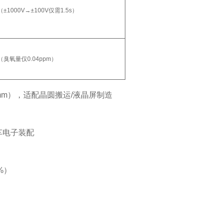
000V→±100V仅需1.5s）
氧量仅0.04ppm）
00mm），适配晶圆搬运/液晶屏制造
车电子装配
%）