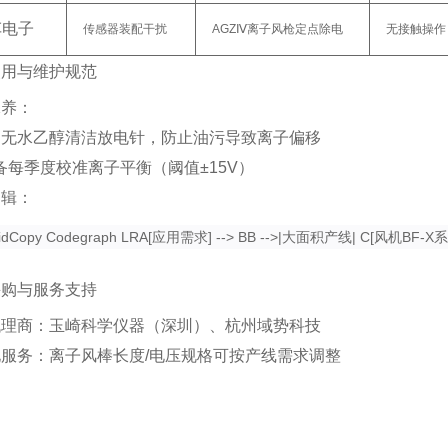
车电子
传感器装配干扰
AGZⅣ离子风枪定点除电
无接触操作
使用与维护规范
保养
‌：
用无水乙醇清洁放电针，防止油污导致离子偏移
备每季度校准离子平衡（阈值±15V）
逻辑
‌：
idCopy Codegraph LRA[应用需求] --> BB -->|大面积产线| C[风机BF-X系列
采购与服务支持
代理商
‌：玉崎科学仪器（深圳）、杭州域势科技
化服务
‌：离子风棒长度/电压规格可按产线需求调整