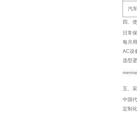
汽
四、
日常
每月
AC设
选型
merma
五、
中国
定制