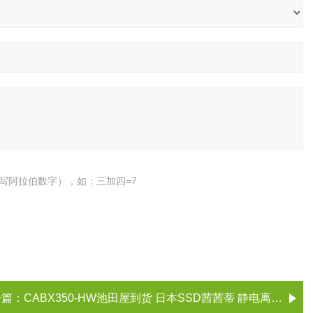
写阿拉伯数字），如：三加四=7
一篇：
CABX350-HW池田屋到货 日本SSD茜茜蒂 ‌静电离子风棒