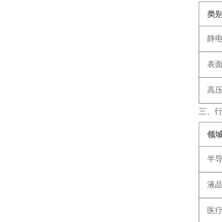
类
静
表
高
三、
领
半
液
医