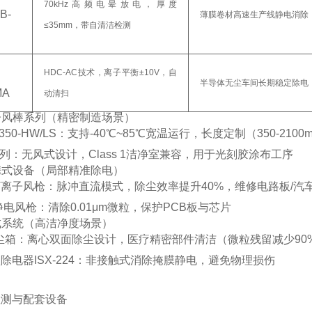
70kHz高频电晕放电，厚度
B-
薄膜卷材高速生产线静电消除（±1
≤35mm，带自清洁检测
HDC-AC技术，离子平衡±10V，自
半导体无尘车间长期稳定除电（臭
MA
动清扫
离子风棒系列（精密制造场景）
350-HW/LS
‌：支持-40℃~85℃宽温运行，长度定制（350-21
系列
‌：无风式设计，Class 1洁净室兼容，用于光刻胶涂布工序
便携式设备（局部精准除电）
Ⅳ离子风枪
‌：脉冲直流模式，除尘效率提升40%，维修电路板/汽
5静电风枪
‌：清除0.01μm微粒，保护PCB板与芯片
集成系统（高洁净度场景）
尘箱
‌：离心双面除尘设计，医疗精密部件清洁（微粒残留减少90
除电器ISX-224
‌：非接触式消除掩膜静电，避免物理损伤
检测与配套设备