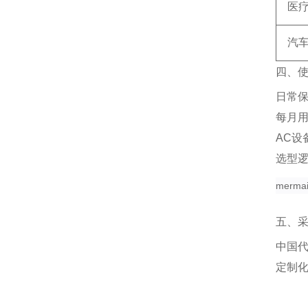
医
汽
四、
日常
每月
AC设
选型
merma
五、
中国
定制