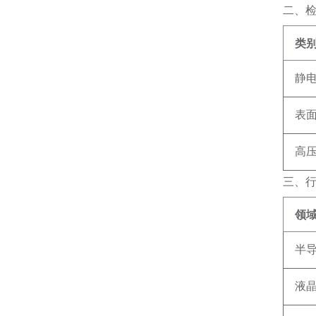
二、
类
静
表
高
三、
领
半
液