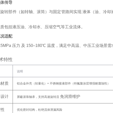
流体传导
旋转部件（如转轴、滚筒）与固定管路间实现 ‌
液体（油、冷却
。
介质包括液压油、冷却水、压缩空气等工业流体。
工况适配
.5MPa 压力
‌ 及 ‌
150–180℃ 温度
‌，满足中高温、中压工业场景需
术特性
说明
构材质
铝合金外壳（轻量化）+ 不锈钢接液部件（特氟隆涂层增强耐腐蚀性）
承设计
免润滑维护
屏蔽滚珠轴承，支持高速旋转且 ‌
封性
优化密封结构，杜绝流体泄漏风险