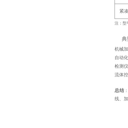
紧
注：型号
典型
机械
自动
检测
流体
总结
‌
线、