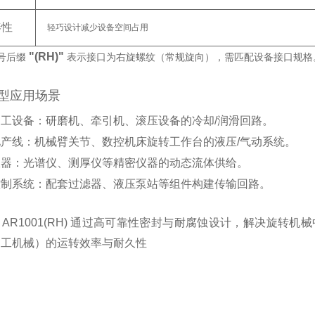
凑性
轻巧设计减少设备空间占用
"(RH)"
后缀 ‌
‌ 表示接口为右旋螺纹（常规旋向），需匹配设备接口规格
应用场景
加工设备
‌：研磨机、牵引机、滚压设备的冷却/润滑回路。
化产线
‌：机械臂关节、数控机床旋转工作台的液压/气动系统。
仪器
‌：光谱仪、测厚仪等精密仪器的动态流体供给。
控制系统
‌：配套过滤器、液压泵站等组件构建传输回路。
：AR1001(RH) 通过高可靠性密封与耐腐蚀设计，解决旋转机械中
加工机械）的运转效率与耐久性