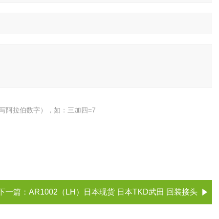
写阿拉伯数字），如：三加四=7
下一篇：
AR1002（LH）日本现货 日本TKD武田 回装接头