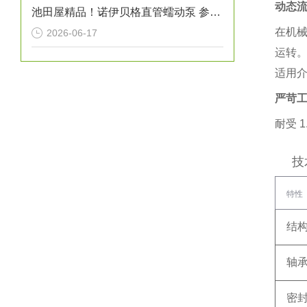
动态
池田屋精品！诺伊贝格直管蠕动泵 参数介绍
在机械
2026-06-17
运转
适用
严苛
耐受 ‌
1
技
特性
结
轴
密