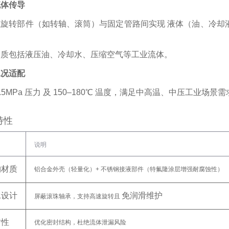
流体传导
旋转部件（如转轴、滚筒）与固定管路间实现 ‌
液体（油、冷却
。
介质包括液压油、冷却水、压缩空气等工业流体。
工况适配
.5MPa 压力
‌ 及 ‌
150–180℃ 温度
‌，满足中高温、中压工业场景需
特性
说明
构材质
铝合金外壳（轻量化）+ 不锈钢接液部件（特氟隆涂层增强耐腐蚀性）
承设计
免润滑维护
屏蔽滚珠轴承，支持高速旋转且 ‌
封性
优化密封结构，杜绝流体泄漏风险