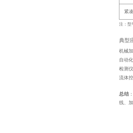
紧
注：型号
典型
机械
自动
检测
流体
总结
‌
线、