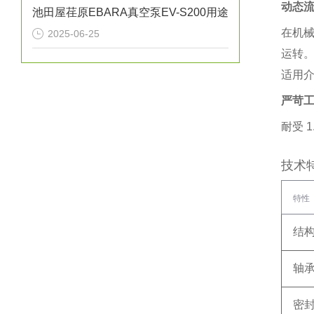
动态
池田屋荏原EBARA真空泵EV-S200用途
在机械
2025-06-25
运转
适用
严苛
耐受 ‌
1
技术
特性
结
轴
密