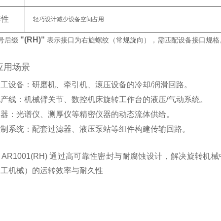
凑性
轻巧设计减少设备空间占用
"(RH)"
后缀 ‌
‌ 表示接口为右旋螺纹（常规旋向），需匹配设备接口规格
应用场景
加工设备
‌：研磨机、牵引机、滚压设备的冷却/润滑回路。
化产线
‌：机械臂关节、数控机床旋转工作台的液压/气动系统。
仪器
‌：光谱仪、测厚仪等精密仪器的动态流体供给。
控制系统
‌：配套过滤器、液压泵站等组件构建传输回路。
：AR1001(RH) 通过高可靠性密封与耐腐蚀设计，解决旋转机械中
加工机械）的运转效率与耐久性