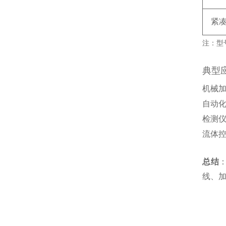
紧
注：型号
典型
机械
自动
检测
流体
总结
‌
线、