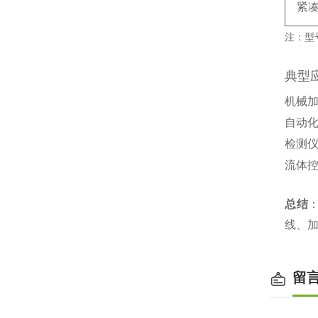
紧
注：型号
典型
机械
自动
检测
流体
总结
‌
线、
留