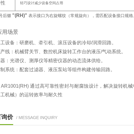
凑性
轻巧设计减少设备空间占用
"(RH)"
后缀 ‌
‌ 表示接口为右旋螺纹（常规旋向），需匹配设备接口规格
应用场景
加工设备
‌：研磨机、牵引机、滚压设备的冷却/润滑回路。
化产线
‌：机械臂关节、数控机床旋转工作台的液压/气动系统。
仪器
‌：光谱仪、测厚仪等精密仪器的动态流体供给。
控制系统
‌：配套过滤器、液压泵站等组件构建传输回路。
：AR1001(RH) 通过高可靠性密封与耐腐蚀设计，解决旋转机械中
加工机械）的运转效率与耐久性
言询价
/ MESSAGE INQUIRY