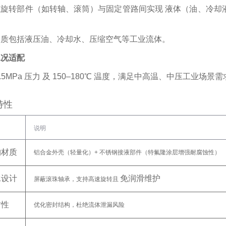
旋转部件（如转轴、滚筒）与固定管路间实现 ‌
液体（油、冷却
。
介质包括液压油、冷却水、压缩空气等工业流体。
工况适配
.5MPa 压力
‌ 及 ‌
150–180℃ 温度
‌，满足中高温、中压工业场景需
特性
说明
构材质
铝合金外壳（轻量化）+ 不锈钢接液部件（特氟隆涂层增强耐腐蚀性）
承设计
免润滑维护
屏蔽滚珠轴承，支持高速旋转且 ‌
封性
优化密封结构，杜绝流体泄漏风险