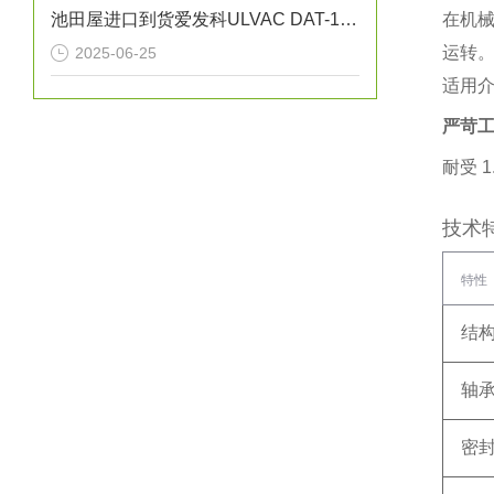
池田屋进口到货爱发科ULVAC DAT-100S干泵
在机械
运转
2025-06-25
适用
严苛
耐受 ‌
1
技术
特性
结
轴
密