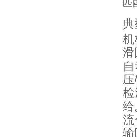
匹
典
机
滑
自
压
检
给
流
输