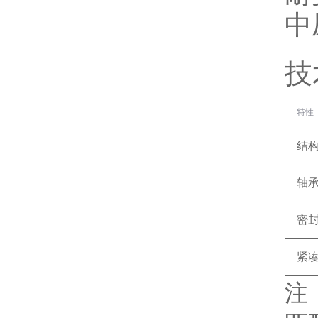
中
技
特性
结
轴
密
紧
注