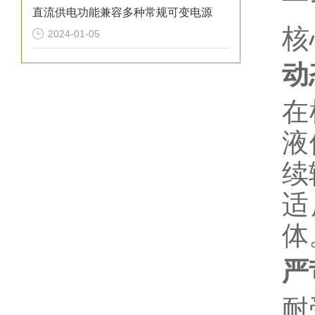
直流供电功能兼容多种常规可变电源
核
2024-01-05
动
在
液
续
适
体
严
耐受