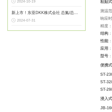
2024-10-19
粘贴式
测温范
新上市！东亚DKK株式会社 总氮/总磷/COD自动测定装置“NPW-400型”
响应时
2024-07-31
精度：
结构
‌
性能
‌
应用
型号
‌
便携式
ST-23
ST-32
ST-29
浸入式
JB-16