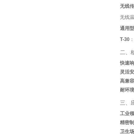
无线传
无线
通用型
T-30
‌
二、
快速
灵活
高兼
耐环
三、
工业
精密
卫生