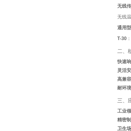
无线传
无线
通用型
T-30
‌
二、
快速
灵活
高兼
耐环
三、
工业
精密
卫生