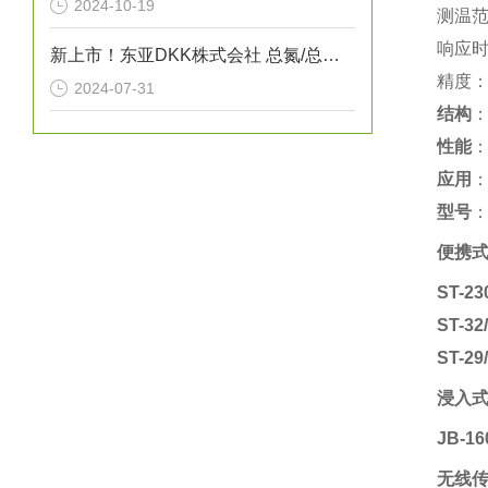
2024-10-19
测温范
响应时
新上市！东亚DKK株式会社 总氮/总磷/COD自动测定装置“NPW-400型”
精度：
2024-07-31
结构
‌
性能
‌
应用
型号
‌
便携式
ST-23
ST-32
ST-29
浸入式
JB-16
无线传