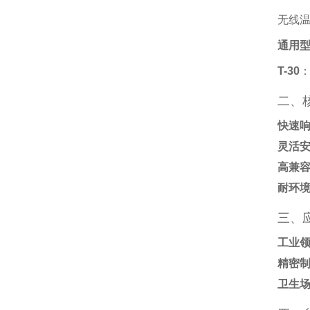
无线
通用型
T-30
‌
二、
快速
灵活
高兼
耐环
三、
工业
精密
卫生