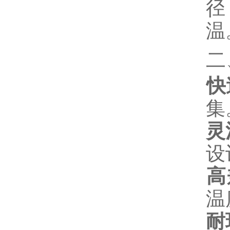
径
温
二
快
集
灵
设
高
温
耐