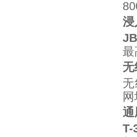
8
浸
JB
最
无
无
网
通
T-