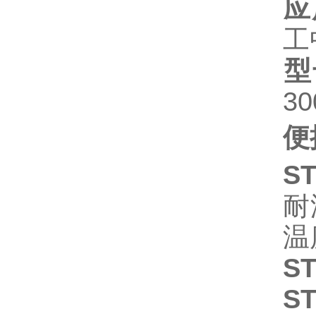
应
工
型
3
便
ST
耐
温
ST
ST