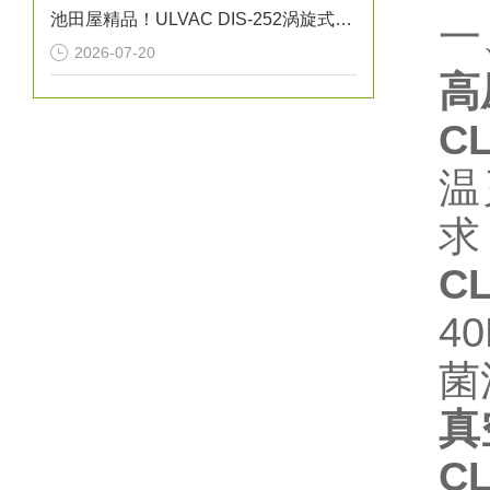
池田屋精品！ULVAC DIS-252涡旋式干泵技术
一
2026-07-20
高
C
温
求
C
4
菌
真
C