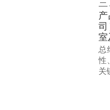
三
产
司
室
总
性
关