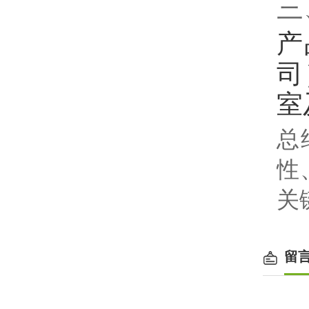
三
产
司
室
总
性
关
留