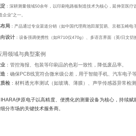
积淀
‌：深耕测量领域50余年，以印刷电路板制造技术为核心，延伸至医疗
造企业"之一。‌
化布局
‌：产品通过专业渠道分销（如中国代理商池田屋贸易、京都玉崎电
导向设计
‌：设备强调便携性（如R710仅470g）、多语言界面（英/日
应用领域与典型案例
行业
‌：管控海报、包装等印刷品的色彩一致性，降低废品率。‌
制造
‌：确保PCB线宽符合微米级公差，用于智能手机、汽车电子等
与质检
‌：材料透光率测试（如玻璃、薄膜）、声学传感器异常检
‌：IHARA伊原电子以高精度、便携化的测量设备为核心，持续
为细分市场的关键技术服务商。