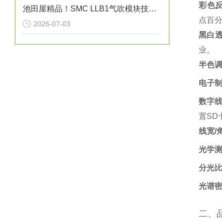
彩色
池田屋精品！SMC LLB1气吹模块技术参数与应用解析
点百分
2026-07-03
黑白
业。‌
半色
电子
数字
置SD
线宽/
光学
分光
光谱
二、