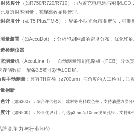
反射浓度计
‌（如R750/R720/R710）：内置充电电池与图
比及透射率测量，实现高效品质管理。‌
透射密度计
‌（如T5 Plus/TM-5）：配备小型光台精准定
调测量装置
‌（如AccuDot）：分析印刷网点的密度分布，优化印刷
制造检测仪器
线宽测量机
‌（AccuLine II）：自动测量印刷电路板（PCB）
卡存储数据，配备3.5英寸彩色LCD屏。‌
角度手动测量
‌：兼容TH直径（≤700μm）与角度的人工检测，适
测量创新
比色计
‌（如S300）：综合评估包装、建材等高精度色差，支持油墨浓度分
密度计
‌（如R800）：轻量化设计，可选φ3mm/φ10mm测量孔径，支
品牌竞争力与行业地位