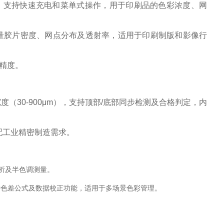
形LCD，支持快速充电和菜单式操作，用于印刷品的色彩浓度、网
位，可测量胶片密度、网点分布及透射率，适用于印刷制版和影像行
精度。‌
导体宽度（30-900μm），支持顶部/底部同步检测及合格判定，内
配工业精密制造需求。‌
析及半色调测量。‌
持9种色差公式及数据校正功能，适用于多场景色彩管理。‌