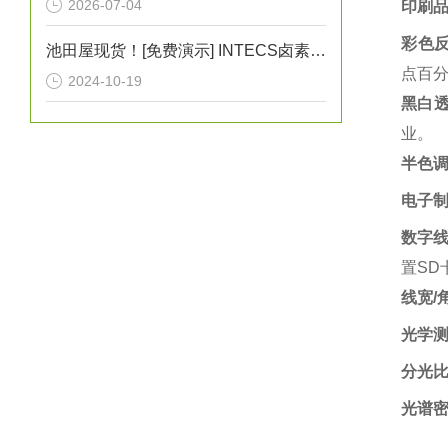
2026-07-04
印刷
彩色
池田屋现货！[免费演示] INTECS卤素灯UIH-3D灰尘照射检测灯
点百分
2024-10-19
黑白
业。‌
半色
电子
数字
置SD
线宽/
光学
分光
光谱