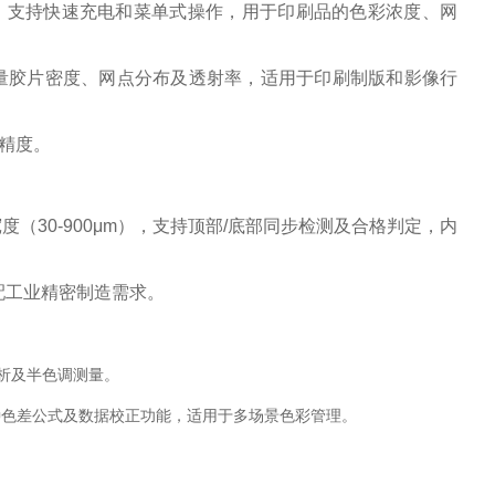
形LCD，支持快速充电和菜单式操作，用于印刷品的色彩浓度、网
位，可测量胶片密度、网点分布及透射率，适用于印刷制版和影像行
精度。‌
导体宽度（30-900μm），支持顶部/底部同步检测及合格判定，内
配工业精密制造需求。‌
析及半色调测量。‌
持9种色差公式及数据校正功能，适用于多场景色彩管理。‌