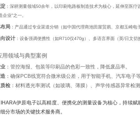
积淀
‌：深耕测量领域50余年，以印刷电路板制造技术为核心，延伸至医疗
造企业"之一。‌
化布局
‌：产品通过专业渠道分销（如中国代理商池田屋贸易、京都玉崎电
导向设计
‌：设备强调便携性（如R710仅470g）、多语言界面（英/日
应用领域与典型案例
行业
‌：管控海报、包装等印刷品的色彩一致性，降低废品率。‌
制造
‌：确保PCB线宽符合微米级公差，用于智能手机、汽车电子等
与质检
‌：材料透光率测试（如玻璃、薄膜）、声学传感器异常检
‌：IHARA伊原电子以高精度、便携化的测量设备为核心，持续
为细分市场的关键技术服务商。