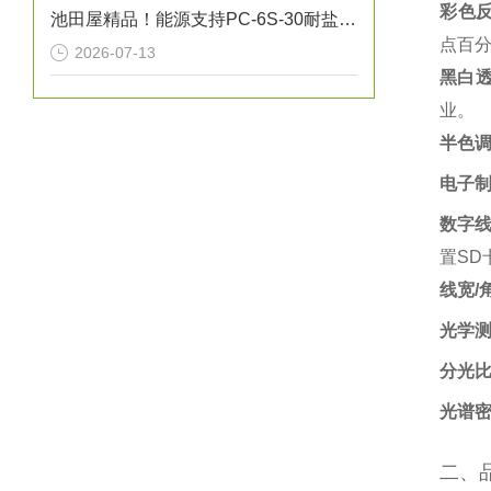
彩色
池田屋精品！能源支持PC-6S-30耐盐箱式高压断路器技术参数
点百分
2026-07-13
黑白
业。‌
半色
电子
数字
置SD
线宽/
光学
分光
光谱
二、