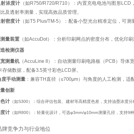
反射浓度计
‌（如R750/R720/R710）：内置充电电池与图
比及透射率测量，实现高效品质管理。‌
透射密度计
‌（如T5 Plus/TM-5）：配备小型光台精准定
调测量装置
‌（如AccuDot）：分析印刷网点的密度分布，优化印刷
制造检测仪器
线宽测量机
‌（AccuLine II）：自动测量印刷电路板（PCB）
卡存储数据，配备3.5英寸彩色LCD屏。‌
角度手动测量
‌：兼容TH直径（≤700μm）与角度的人工检测，适
测量创新
比色计
‌（如S300）：综合评估包装、建材等高精度色差，支持油墨浓度分
密度计
‌（如R800）：轻量化设计，可选φ3mm/φ10mm测量孔径，支
品牌竞争力与行业地位