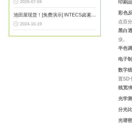
2026-07-04
印刷
彩色
池田屋现货！[免费演示] INTECS卤素灯UIH-3D灰尘照射检测灯
点百分
2024-10-19
黑白
业。‌
半色
电子
数字
置SD
线宽/
光学
分光
光谱