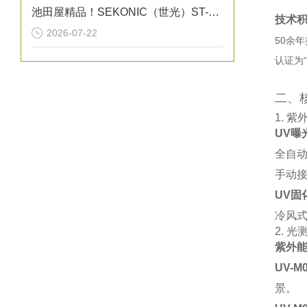
池田屋精品！SEKONIC（世光）ST-50A 电子式温湿度记录仪
技术
2026-07-22
50余年
认证为
二、
1. ‌
紫
UV曝
全自动
手动接
UV固
冷风式
2. ‌
光
紫外
UV-M
景‌。