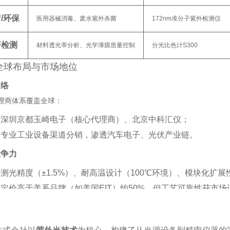
/环保
医用器械消毒、废水紫外杀菌
172nm准分子紫外检测仪
研检测
材料透光率分析、光学薄膜质量控制
分光比色计S300
全球布局与市场地位
网络
理商体系覆盖全球：
：深圳京都玉崎电子（核心代理商）、北京中科汇仪‌；
：专业工业设备渠道分销，渗透汽车电子、光伏产业链‌。
竞争力
：测光精度（±1.5%）、耐高温设计（100℃环境）、模块化扩展
：定价高于美系品牌（如美国EIT）约50%，但工艺可靠性获市场认