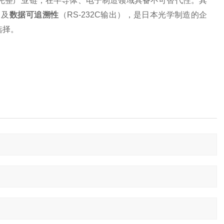
的完整产业链，在半导体、电子制造领域具备不可替代性。其
及‌
数据可追溯性
‌（RS-232C输出），是日本光学制造的企
择‌。