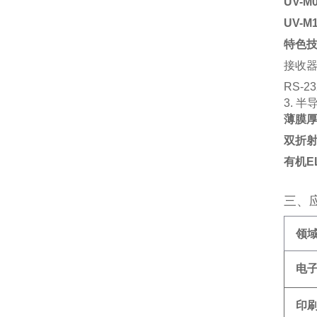
UV-M
UV-M1
特色
接收器
RS-
3. ‌
半
薄膜
双折
有机E
三、
领
电
印