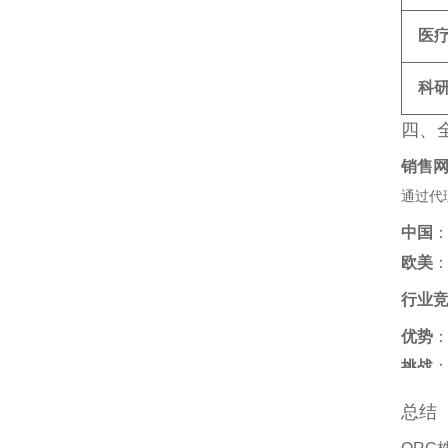
医疗
科
四、
销售
通过代
中国
‌
欧美
‌
行业
优势
‌
挑战
‌
总结