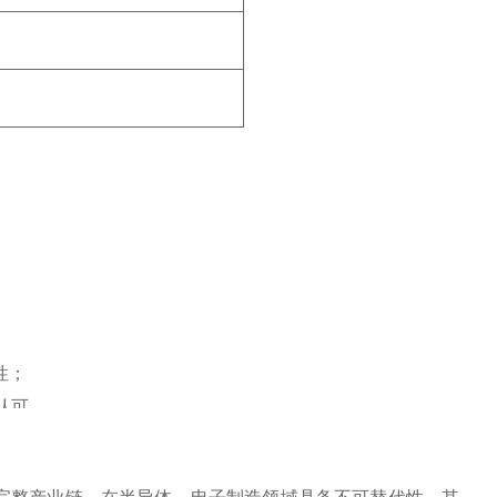
性；
可‌。