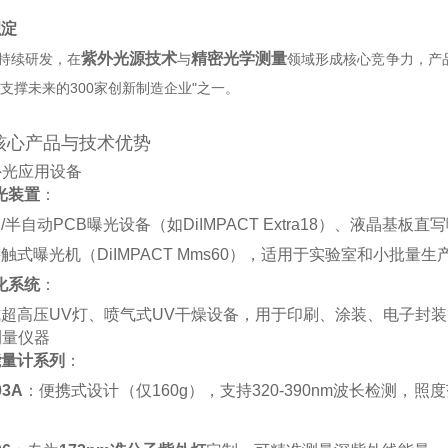
积淀
紫外光源技术
精密光学测量
持续研发，在‌
‌与‌
‌领域形成核心竞争力，产
“支撑未来的300家创新制造企业"之一‌。
核心产品与技术优势
外光应用设备
光装置
‌：
/半自动PCB曝光设备（如DiIMPACT Extra18）、液晶基
触式曝光机（DiIMPACT Mms60），适用于实验室和小批量生产
化系统
‌：
超高压UV灯、喷气式UV干燥设备，用于印刷、涂装、电子封装
测量仪器
能量计系列
‌：
03A
‌：便携式设计（仅160g），支持320-390nm波长检测，照度