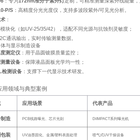
06
‌：专为‌
172nm准分子紫外灯
‌定制，可精准测量深紫外线能量，
0-P/S
‌：高精度分光光度仪，支持多波段紫外/可见光分析‌
。
技术
‌：
模块化（如UV-25/35/42），适配不同光源与抗蚀剂灵敏度‌
；
232C通讯输出，实时传输测量数据‌。
导体与显示制造设备
厚度测定仪
‌：用于晶圆镀膜质量监控；
射测量设备
‌：保障液晶面板光学均一性；
L检测设备
‌：支撑下一代显示技术研发‌。
应用领域与典型案例
域
应用场景
代表产品
子制造
PCB线路曝光、芯片光刻
DiIMPACT系列曝光机
刷包装
UV油墨固化、金属/塑料表面处理
喷气式UV干燥设备