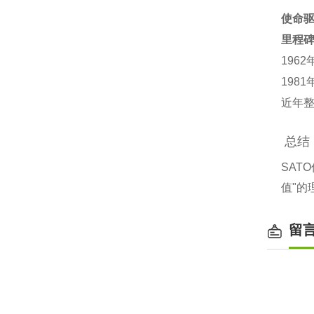
使命
里程
196
198
近年整
总结
SAT
值"的
留