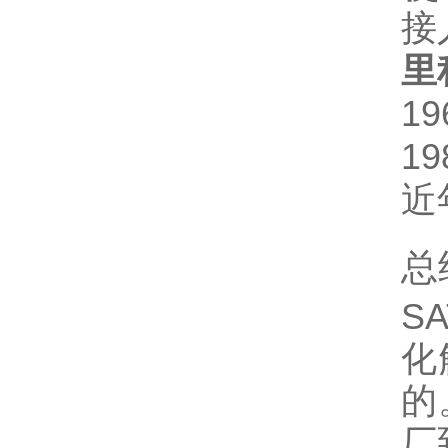
接
里
1
1
近
总
S
化
的
厂