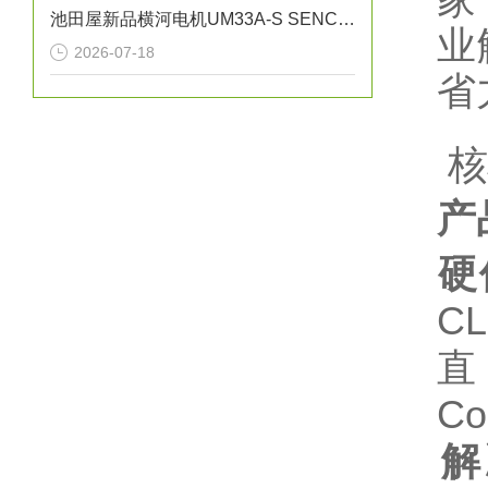
池田屋新品横河电机UM33A-S SENCOM指示计
业
2026-07-18
省
️
产
硬
C
直
Co
解