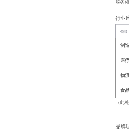
服务
行业
领域
制
医
物
食
（此
品牌