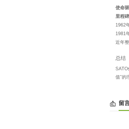
使命
里程
196
198
近年整
总结
SAT
值"的
留