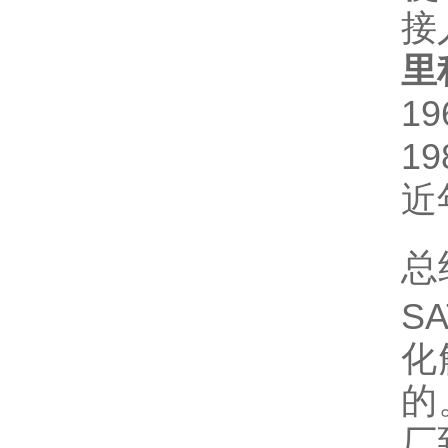
接
里
1
1
近
总
S
化
的
厂