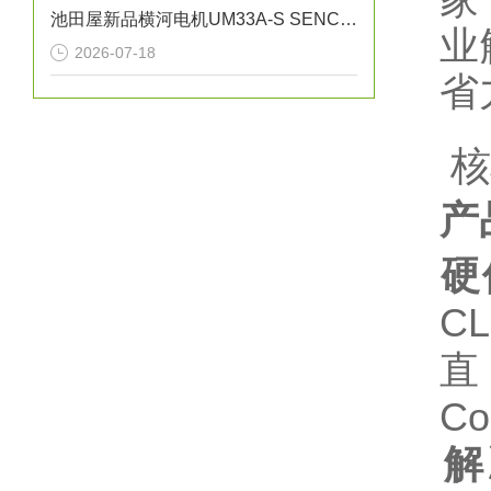
池田屋新品横河电机UM33A-S SENCOM指示计
业
2026-07-18
省
️
产
硬
C
直
Co
解