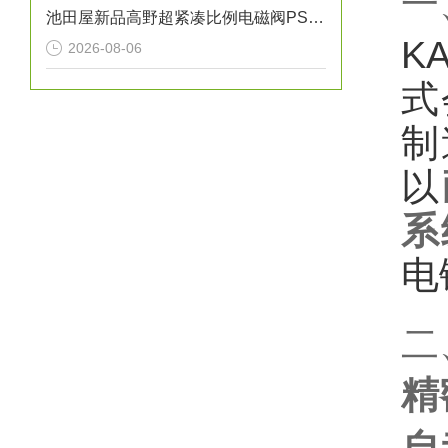
一
池田屋新品高野超紧凑比例电磁阀PSV-01T-020正式发布
K
2026-08-06
式
制
以‌
系
电
二
精