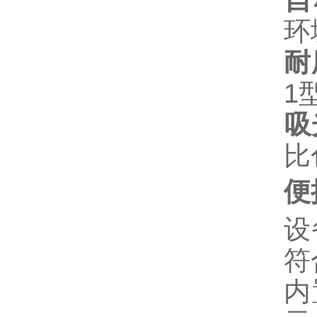
自
环
耐
1
吸
比
便
设
符
内