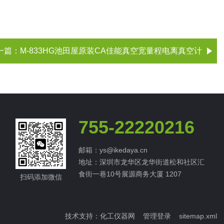
一篇：
M-833HG池田屋原装CA佳能真空宽量程电离真空计
755-22220216
邮箱：ys@ikedaya.cn
地址：深圳市龙华区龙华街道松和社区汇
食街一巷10号展源商务大厦 1207
扫码添加微信
技术支持：
化工仪器网
管理登录
sitemap.xml