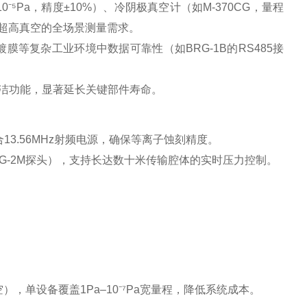
–10⁻⁵Pa，精度±10%）、冷阴极真空计（如M-370CG，量程
压到超高真空的全场景测量需求‌。
膜等复杂工业环境中数据可靠性（如BRG-1B的RS485接
清洁功能，显著延长关键部件寿命‌。
配合13.56MHz射频电源，确保等离子蚀刻精度‌。
G-2M探头），支持长达数十米传输腔体的实时压力控制‌。
，单设备覆盖1Pa–10⁻⁷Pa宽量程，降低系统成本‌。