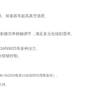
接、加速器等超高真空场景‌。
00W射频功率精确调节，满足多元化蚀刻需求‌。
6/NW25等多种法兰‌。
全联锁控制‌。
-342DG电容计由深圳代理商直供）‌。
久性‌。