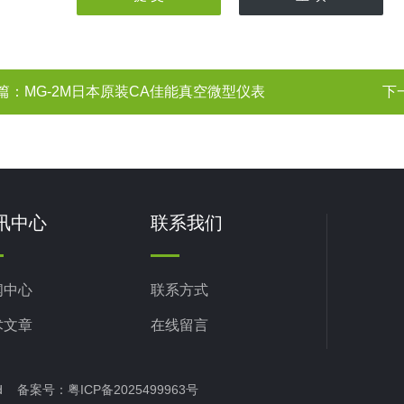
篇：
MG-2M日本原装CA佳能真空微型仪表
下
讯中心
联系我们
闻中心
联系方式
术文章
在线留言
rved 备案号：
粤ICP备2025499963号