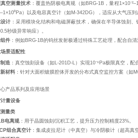
理真空测量技术
‌：覆盖热阴极电离规（如BRG-1B，量程1×10⁻²
0⁻⁷–1×10⁰Pa）以及电容真空计（如M-342DG），适应从大气
扰设计
‌：采用模块化结构和电磁屏蔽技术，确保在半导体蚀刻、镀
0.5秒级异常响应）。
命组件
‌：例如BRG-1B的钨丝发射极通过特殊工艺处理，配合自
工业场景适配性
体制造
‌：真空蚀刻设备（如L-201D-L）实现10⁻⁶Pa极限真空，
与新材料
‌：针对大面积镀膜腔体开发的分布式真空监控方案（如M
核心产品系列及应用场景
真空计量设备
度测量类
-1B电离规
‌：用于晶圆蚀刻/沉积工艺，提升压力控制精度23%。
61CP组合真空计
‌：集成皮拉尼计（中真空）与冷阴极计（超高真空）