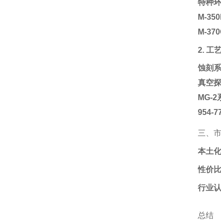
特种
M-3
M-3
2. 
蚀刻
真空
MG-
954-
三、
本土
性价
行业
总结