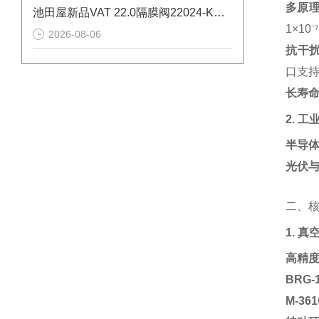
多原
池田屋新品VAT 22.0隔膜阀22024-KA01正式发布
1×1
2026-08-06
抗干
口支持
长寿
2. 
半导
光伏
二、
1. 
高精
BRG
M-3