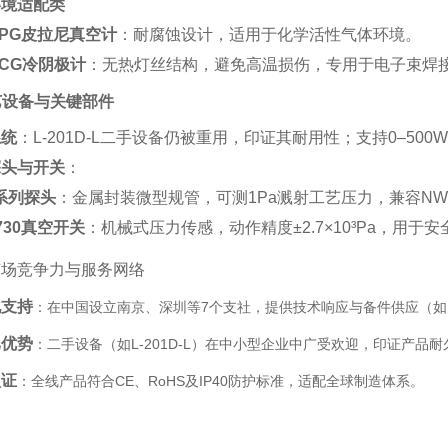
环境适配类
50PG皮拉尼真空计
‌：耐腐蚀设计，适用于化学活性气体环境‌。
70CG冷阴极计
‌：无热灯丝结构，避免高温损伤，专用于电子束焊
工艺设备与关键部件
系统
‌：L-201D-L二手设备仍被重用，印证其耐用性；支持0–5
探头与开关
‌：
2系列探头
‌：金属封装微型规管，可测1Pa溅射工艺压力，兼容NW1
7730真空开关
‌：机械式压力传感，动作精度±2.7×10³Pa，用于安
市场竞争力与服务网络
化支持
‌：在中国设立南京、深圳等7个支社，提供技术响应与备件供应（如M
比优势
‌：二手设备（如L-201D-L）在中小型企业中广受欢迎，印证产品耐
认证
‌：全线产品符合CE、RoHS及IP40防护标准，适配全球制造体系‌。