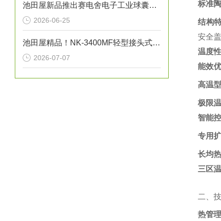
标准陶
池田屋新品推出赛电舍电子工业球囊导管焊接机 MS-B01 参数介绍
2026-06-25
结构
安全盖
池田屋精品！NK-3400MF轻型接头式（真空法兰）金属软管技术参数与应用解析
温度
2026-07-07
能效
高温型
极限
智能
专用
长均热
三区温
二、
热管