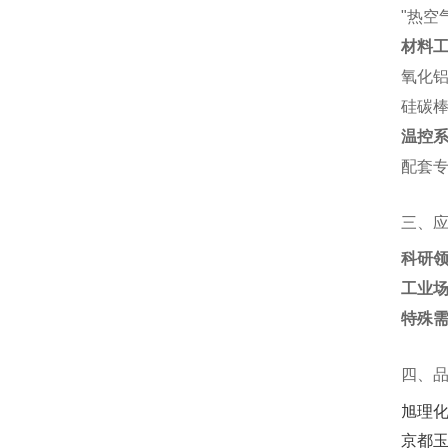
"热空
材料
氧化铝
硅碳棒
温控
配套专
三、
科研
工业
特殊
四、
旭理
京都玉