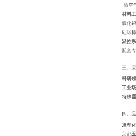
"热空
材料
氧化铝
硅碳棒
温控
配套专
三、
科研
工业
特殊
四、
旭理
京都玉