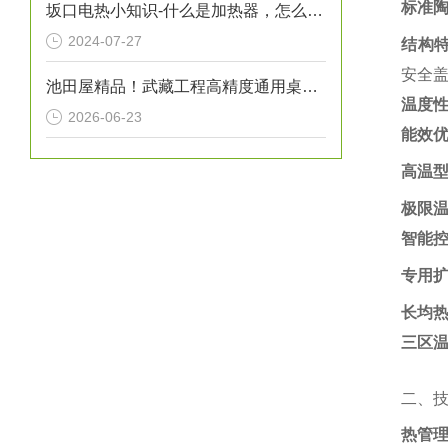
标准陶
坂口电热小知识-什么是加热器，怎么保养加热器
2024-07-27
结构
安全盖
池田屋精品！武藏工程高精度通用桌面机器人 SHOTMASTER 300ΩX 参数介绍
温度
2026-06-23
能效
高温型
极限
智能
专用
长均热
三区温
二、
热管