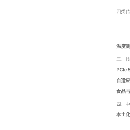
四类传
温度
三、
PCIe 
自适
食品
四、
本土