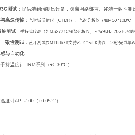
G/3G测试
‌：提供端到端测试设备，覆盖网络部署、终端一致性测
信与高速传输
‌：光时域反射仪（OTDR）、光谱分析仪（如MS9710B/C，波
微波测试
‌：手持式仪表（如MS2724C频谱分析仪）支持9kHz-20GHz
与一致性测试
‌：蓝牙测试仪MT8852B支持v1.2至v5.0协议，10秒完成
传感与自动化
手持温度计HRM系列（±0.30°C）
度计APT-100（±0.05°C）