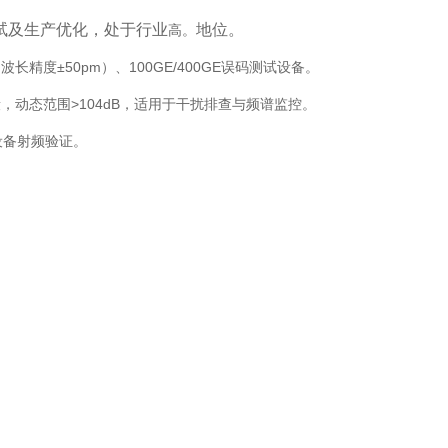
试及生产优化，处于行业
地位‌。
高。
长精度±50pm）、100GE/400GE误码测试设备‌。
频段，动态范围>104dB，适用于干扰排查与频谱监控‌。
单设备射频验证‌。