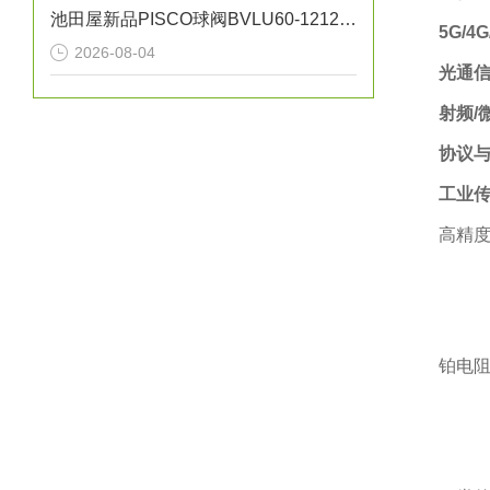
池田屋新品PISCO球阀BVLU60-1212正式发布
5G/4
2026-08-04
光通
射频/
协议
工业
高精度
铂电阻温