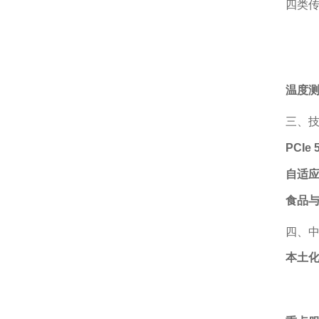
四类传
温度
三、
PCIe 
自适
食品
四、
本土