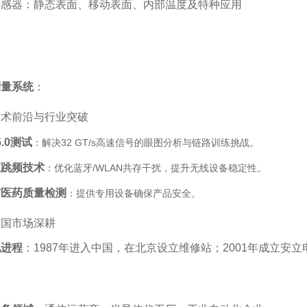
感器：静态表面、移动表面、内部温度及特种应用‌
测量系统
‌：
技术前沿与行业突破
5.0测试
‌：解决32 GT/s高速信号的眼图分析与链路训练挑战‌。
应跳频技术
‌：优化蓝牙/WLAN共存干扰，提升无线设备稳定性‌。
与医药质量检测
‌：提供专用设备确保产品安全‌。
中国市场深耕
化进程
‌：1987年进入中国，在北京设立维修站；2001年成立安