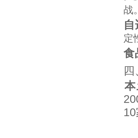
战‌
自
定
食
四
本
2
10