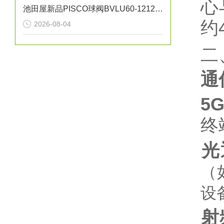
心
池田屋新品PISCO球阀BVLU60-1212正式发布
约4
2026-08-04
二
通
5
终
光
（
设
射