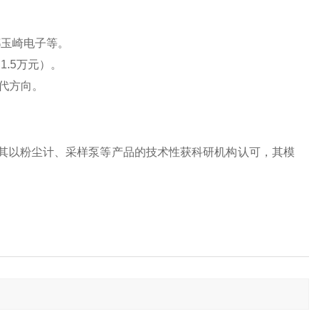
玉崎电子等‌。
.5万元）‌。
代方向‌。
尤其以粉尘计、采样泵等产品的技术
性获科研机构认可‌，
其模