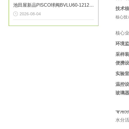
池田屋新品PISCO球阀BVLU60-1212正式发布
技术
2026-08-04
核心技
核心
环境
采样
便携
实验
温控
玻璃
专用
水分活