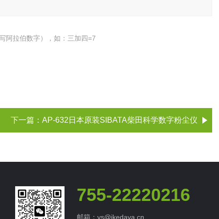
写阿拉伯数字），如：三加四=7
下一篇：
AP-632日本原装SIBATA柴田科学数字粉尘仪
755-22220216
邮箱：ys@ikedaya.cn