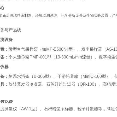
核心
术涵盖玻璃精密制造、环境监测系统、化学分析设备及生物实验装置，产品
业务与产品线
监测设备
装置
‌：微型空气采样泵（如MP-Σ500NⅡ型）、粉尘采样器（AS-
设备
‌：个人迷你泵PMP-001型（10-300mL/min流量）、数字
室仪器
设备
‌：恒温水浴锅（B-305型）、干浴培养箱（MiniC-100型）
器具
‌：旋转蒸发器冷凝器、石英纤维过滤器（QR-100）、高精度过滤器
分析仪器
度测量仪（AW-1型）、石棉粉尘采样器、粒子计数器等，满足