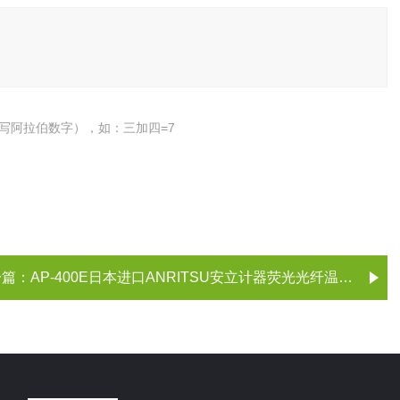
写阿拉伯数字），如：三加四=7
一篇：
AP-400E日本进口ANRITSU安立计器荧光光纤温度计