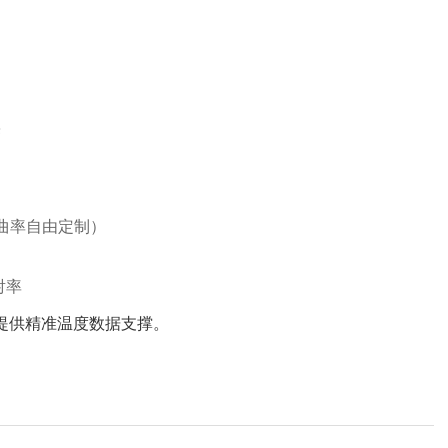
‌
曲率自由定制）‌
率‌
制提供精准温度数据支撑。