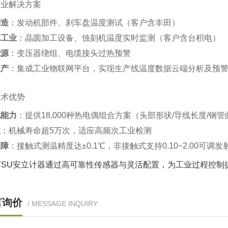
行业解决方案
制造
‌：发动机部件、刹车盘温度测试（客户含丰田）‌
体工业
‌：晶圆加工设备、蚀刻机温度实时监测（客户含台积电）‌
能源
‌：变压器绕组、电缆接头过热预警‌
生产
‌：集成工业物联网平台，实现生产线温度数据云端分析及预警
技术优势
化能力
‌：提供18,000种热电偶组合方案（头部形状/导线长度/钢管
性
‌：机械寿命超5万次，适应高频次工业检测‌
保障
‌：接触式测温精度达±0.1℃，非接触式支持0.10~2.00可调发射
ITSU安立计器通过高可靠性传感器与灵活配置，为工业过程控
言询价
/ MESSAGE INQUIRY