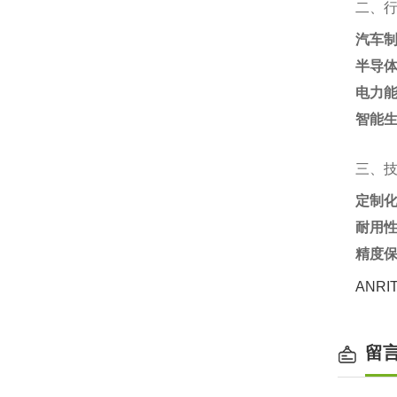
二、
汽车
半导
电力
智能
三、
定制
耐用
精度
ANR
留