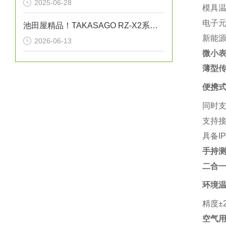
2025-06-28
模具
电子
池田屋精品！TAKASAGO RZ-X2系列双向直流电源 RZ-X2-100K 参数介绍
新能源
2026-06-13
微小表
薄型传
便携
同时支
支持接
具备I
手持测温
二合一
环境
精度±
空气用