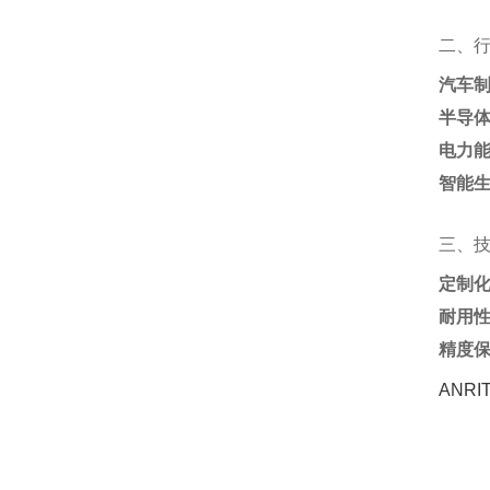
二、
汽车
半导
电力
智能
三、
定制
耐用
精度
ANR