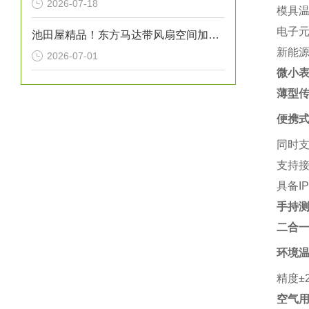
2026-07-18
模具
电子
池田屋精品！东方马达带风扇空间加热器 HMA系列 100W型 参数介绍
新能源
2026-07-01
微小表
薄型传
便携
同时支
支持接
具备I
手持测温
二合一
环境
精度±
空气用