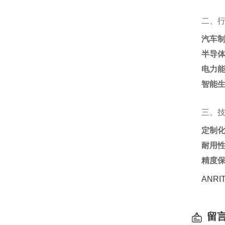
二、
汽车
半导
电力
智能
三、
定制
耐用
精度
ANR
留