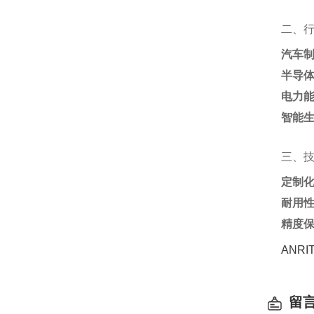
二、
汽车
半导
电力
智能
三、
定制
耐用
精度
ANR
留