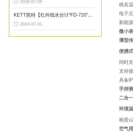
2026-07-09
模具
电子
KETT凯特【红外线水分计“FD-720”的特点】《红外线水分仪测量实例》
新能源
2024-07-31
微小表
薄型传
便携
同时支
支持接
具备I
手持测温
二合一
环境
精度±
空气用