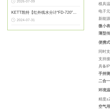
2026-07-09
模具
电子
KETT凯特【红外线水分计“FD-720”的特点】《红外线水分仪测量实例》
新能源
2024-07-31
微小表
薄型传
便携
同时支
支持接
具备I
手持测温
二合一
环境
精度±
空气用