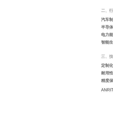
二、
汽车
半导
电力
智能
三、
定制
耐用
精度
ANR