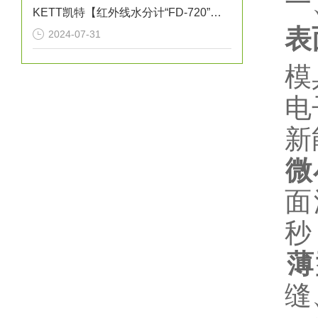
一
KETT凯特【红外线水分计“FD-720”的特点】《红外线水分仪测量实例》
表
2024-07-31
模
电
新
微
面
秒
薄
缝