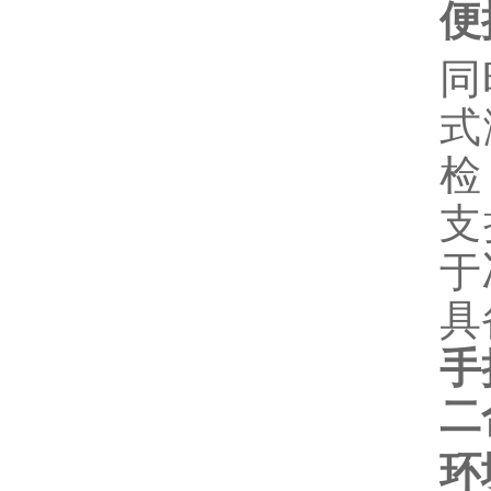
便
同
式
检‌
支
于
具
手
二
环