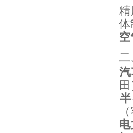
精
体
空
二
汽
田
半
（
电