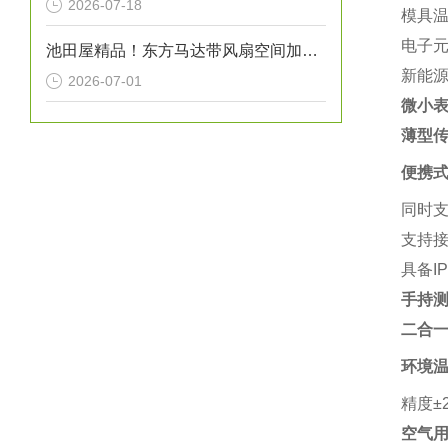
2026-07-18
模具
电子
池田屋精品！东方马达带风扇空间加热器 HMA系列 100W型 参数介绍
新能源
2026-07-01
微小表
薄型传
便携
同时支
支持接
具备I
手持测温
二合一
环境
精度±
空气用