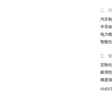
二、
汽车
半导
电力
智能
三、
定制
耐用
精度
ANR