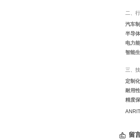
二、
汽车
半导
电力
智能
三、
定制
耐用
精度
ANR
留