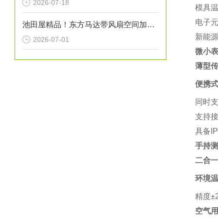
2026-07-18
模具
电子
池田屋精品！东方马达带风扇空间加热器 HMA系列 100W型 参数介绍
新能源
2026-07-01
微小表
薄型传
便携
同时支
支持接
具备I
手持测温
二合一
环境
精度±
空气用